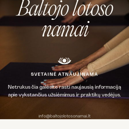
Baltojo lotoso
namai
SVETAINĖ ATNAUJINAMA
Netrukus čia galėsite rasti naujausią informaciją
apie vykstančius užsiėmimus ir praktikų vedėjus.
info@baltojolotosonamai.lt